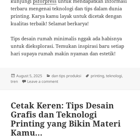
kunjungi
psforpress
untuk mendapatkan informasi
terbaru mengenai teknologi dan tips dalam dunia
printing. Karya kamu layak untuk dicetak dengan
kualitas terbaik! Selamat berkarya!
Tips desain rumah minimalis nggak ada habisnya
untuk dieksplorasi. Temukan inspirasi baru setiap
hari supaya rumah makin nyaman dan estetik!
Posted
Categories
Tags
August 5, 2025
dan tips produksi
printing
,
teknologi
,
on
on Cetak Karya Kamu: Tips dan Tren untuk Desa
tren
Leave a comment
Cetak Keren: Tips Desain
Grafis dan Teknologi
Printing yang Bikin Materi
Kamu…