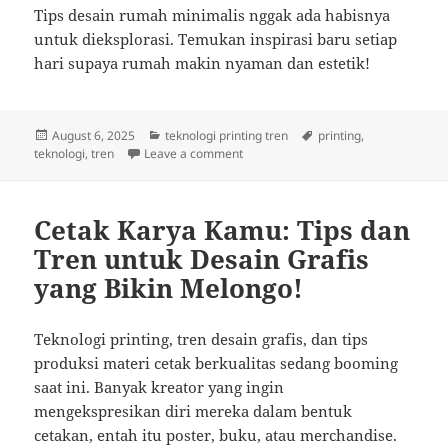
Tips desain rumah minimalis nggak ada habisnya
untuk dieksplorasi. Temukan inspirasi baru setiap
hari supaya rumah makin nyaman dan estetik!
Posted
Categories
Tags
August 6, 2025
teknologi printing tren
printing
,
on
on Cetak Kreatif: Tips Canggih untuk
teknologi
,
tren
Leave a comment
Cetak Karya Kamu: Tips dan
Tren untuk Desain Grafis
yang Bikin Melongo!
Teknologi printing, tren desain grafis, dan tips
produksi materi cetak berkualitas sedang booming
saat ini. Banyak kreator yang ingin
mengekspresikan diri mereka dalam bentuk
cetakan, entah itu poster, buku, atau merchandise.