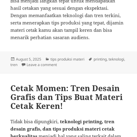
bisa menjadi langkah tepat untuk mendapatkan
hasil cetakan yang sesuai dengan ekspektasi.
Dengan memanfaatkan teknologi dan tren terkini,
serta menerapkan tips produksi yang tepat, dijamin
materi cetak kamu akan tampil keren dan bisa
menarik perhatian sasaran audiens.
Posted
Categories
Tags
August 5, 2025
tips produksi materi
printing
,
teknologi
,
on
on Cetak Keren: Tips Desain Grafis dan Teknol
tren
Leave a comment
Cetak Momen: Tren Desain
Grafis dan Tips Buat Materi
Cetak Keren!
Tidak bisa dipungkiri,
teknologi printing, tren
desain grafis, dan tips produksi materi cetak
berkualitas
menjadi hal yang saling terkait dalam