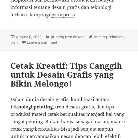
informasi tentang desain grafis dan teknologi
terbaru, kunjungi
psforpress
.
Posted
Categories
Tags
August 6, 2025
printing tren desain
printing
,
teknologi
,
on
on Cetak Mempesona: Tren Desain Grafis dan Ti
tren
Leave a comment
Cetak Kreatif: Tips Canggih
untuk Desain Grafis yang
Bikin Melongo!
Dalam dunia desain grafis, kombinasi antara
teknologi printing
, tren desain grafis, dan tips
produksi materi cetak berkualitas menjadi hal yang
sangat penting. Bukan hanya sebagai hiasan, materi
cetak yang berkualitas bisa jadi senjata ampuh
untuk menyampaikan pesan dengan lebih efektif.