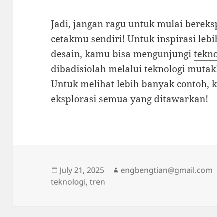
Jadi, jangan ragu untuk mulai bere
cetakmu sendiri! Untuk inspirasi leb
desain, kamu bisa mengunjungi
tekno
dibadisiolah melalui teknologi mutakh
Untuk melihat lebih banyak contoh, 
eksplorasi semua yang ditawarkan!
Posted
Author
July 21, 2025
engbengtian@gmail.com
on
teknologi
,
tren