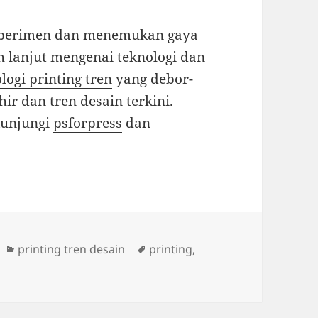
ksperimen dan menemukan gaya
ih lanjut mengenai teknologi dan
logi printing tren
yang debor-
ir dan tren desain terkini.
kunjungi
psforpress
dan
Categories
Tags
printing tren desain
printing
,