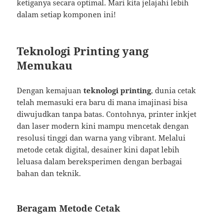
ketiganya secara optimal. Mari kita jelajahi lebih
dalam setiap komponen ini!
Teknologi Printing yang
Memukau
Dengan kemajuan
teknologi printing
, dunia cetak
telah memasuki era baru di mana imajinasi bisa
diwujudkan tanpa batas. Contohnya, printer inkjet
dan laser modern kini mampu mencetak dengan
resolusi tinggi dan warna yang vibrant. Melalui
metode cetak digital, desainer kini dapat lebih
leluasa dalam bereksperimen dengan berbagai
bahan dan teknik.
Beragam Metode Cetak