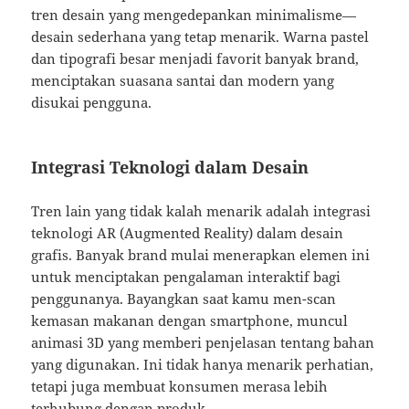
tren desain yang mengedepankan minimalisme—
desain sederhana yang tetap menarik. Warna pastel
dan tipografi besar menjadi favorit banyak brand,
menciptakan suasana santai dan modern yang
disukai pengguna.
Integrasi Teknologi dalam Desain
Tren lain yang tidak kalah menarik adalah integrasi
teknologi AR (Augmented Reality) dalam desain
grafis. Banyak brand mulai menerapkan elemen ini
untuk menciptakan pengalaman interaktif bagi
penggunanya. Bayangkan saat kamu men-scan
kemasan makanan dengan smartphone, muncul
animasi 3D yang memberi penjelasan tentang bahan
yang digunakan. Ini tidak hanya menarik perhatian,
tetapi juga membuat konsumen merasa lebih
terhubung dengan produk.