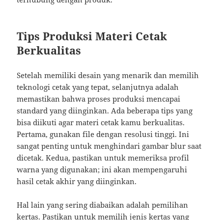
Tips Produksi Materi Cetak
Berkualitas
Setelah memiliki desain yang menarik dan memilih
teknologi cetak yang tepat, selanjutnya adalah
memastikan bahwa proses produksi mencapai
standard yang diinginkan. Ada beberapa tips yang
bisa diikuti agar materi cetak kamu berkualitas.
Pertama, gunakan file dengan resolusi tinggi. Ini
sangat penting untuk menghindari gambar blur saat
dicetak. Kedua, pastikan untuk memeriksa profil
warna yang digunakan; ini akan mempengaruhi
hasil cetak akhir yang diinginkan.
Hal lain yang sering diabaikan adalah pemilihan
kertas. Pastikan untuk memilih jenis kertas yang