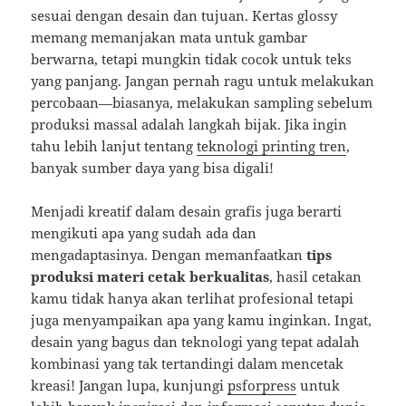
sesuai dengan desain dan tujuan. Kertas glossy
memang memanjakan mata untuk gambar
berwarna, tetapi mungkin tidak cocok untuk teks
yang panjang. Jangan pernah ragu untuk melakukan
percobaan—biasanya, melakukan sampling sebelum
produksi massal adalah langkah bijak. Jika ingin
tahu lebih lanjut tentang
teknologi printing tren
,
banyak sumber daya yang bisa digali!
Menjadi kreatif dalam desain grafis juga berarti
mengikuti apa yang sudah ada dan
mengadaptasinya. Dengan memanfaatkan
tips
produksi materi cetak berkualitas
, hasil cetakan
kamu tidak hanya akan terlihat profesional tetapi
juga menyampaikan apa yang kamu inginkan. Ingat,
desain yang bagus dan teknologi yang tepat adalah
kombinasi yang tak tertandingi dalam mencetak
kreasi! Jangan lupa, kunjungi
psforpress
untuk