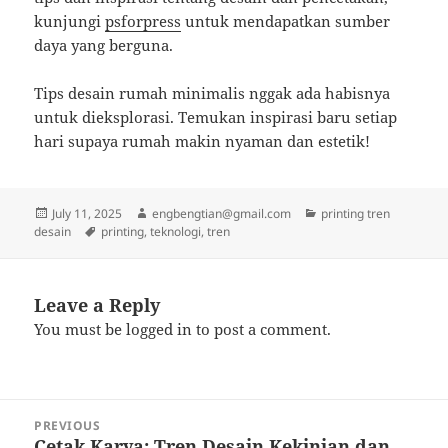
kunjungi
psforpress
untuk mendapatkan sumber
daya yang berguna.
Tips desain rumah minimalis nggak ada habisnya
untuk dieksplorasi. Temukan inspirasi baru setiap
hari supaya rumah makin nyaman dan estetik!
Posted
Author
Categories
July 11, 2025
engbengtian@gmail.com
printing tren
on
Tags
desain
printing
,
teknologi
,
tren
Leave a Reply
You must be
logged in
to post a comment.
Post
PREVIOUS
navigation
Cetak Karya: Tren Desain Kekinian dan
Previous