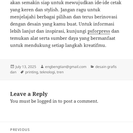
akan semakin siap untuk mewujudkan ide-ide cetak
yang keren dan stylish. Jangan ragu untuk
menjelajahi berbagai pilihan dan terus berinovasi
dengan desain yang kamu buat. Untuk informasi
lebih lanjut dan inspirasi, kunjungi
psforpress
dan
temukan alat serta sumber daya yang bermanfaat
untuk mendukung setiap langkah kreatifmu.
Posted
Author
Categories
July 13, 2025
engbengtian@gmail.com
desain grafis
on
Tags
dan
printing
,
teknologi
,
tren
Leave a Reply
You must be
logged in
to post a comment.
Post
PREVIOUS
navigation