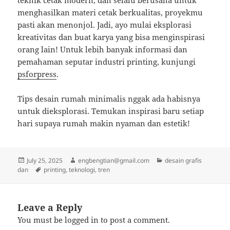
teknik cetak modern, dan selalu berusaha untuk
menghasilkan materi cetak berkualitas, proyekmu
pasti akan menonjol. Jadi, ayo mulai eksplorasi
kreativitas dan buat karya yang bisa menginspirasi
orang lain! Untuk lebih banyak informasi dan
pemahaman seputar industri printing, kunjungi
psforpress
.
Tips desain rumah minimalis nggak ada habisnya
untuk dieksplorasi. Temukan inspirasi baru setiap
hari supaya rumah makin nyaman dan estetik!
Posted
Author
Categories
July 25, 2025
engbengtian@gmail.com
desain grafis
on
Tags
dan
printing
,
teknologi
,
tren
Leave a Reply
You must be
logged in
to post a comment.