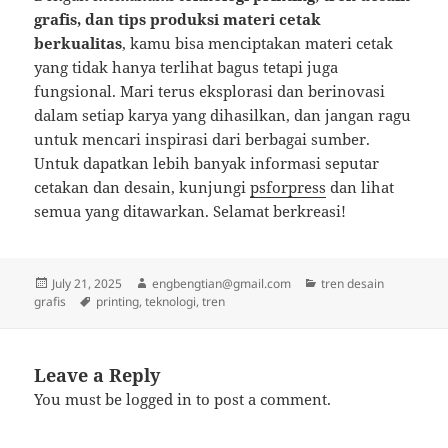
grafis, dan tips produksi materi cetak
berkualitas
, kamu bisa menciptakan materi cetak
yang tidak hanya terlihat bagus tetapi juga
fungsional. Mari terus eksplorasi dan berinovasi
dalam setiap karya yang dihasilkan, dan jangan ragu
untuk mencari inspirasi dari berbagai sumber.
Untuk dapatkan lebih banyak informasi seputar
cetakan dan desain, kunjungi
psforpress
dan lihat
semua yang ditawarkan. Selamat berkreasi!
Posted
Author
Categories
July 21, 2025
engbengtian@gmail.com
tren desain
on
Tags
grafis
printing
,
teknologi
,
tren
Leave a Reply
You must be
logged in
to post a comment.