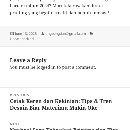
baru di tahun 2024? Mari kita rayakan dunia
printing yang begitu kreatif dan penuh inovasi!
Posted
Author
Categories
June 13, 2025
engbengtian@gmail.com
on
Uncategorized
Leave a Reply
You must be
logged in
to post a comment.
Post
PREVIOUS
navigation
Cetak Keren dan Kekinian: Tips & Tren
Previous
Desain Biar Materimu Makin Oke
post:
NEXT
Ngobrol Seru Teknologi Printing dan Tips
Next