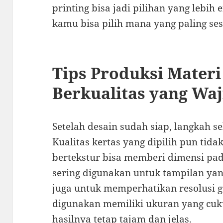
printing bisa jadi pilihan yang lebih
kamu bisa pilih mana yang paling s
Tips Produksi Materi
Berkualitas yang Waj
Setelah desain sudah siap, langkah s
Kualitas kertas yang dipilih pun tid
bertekstur bisa memberi dimensi pad
sering digunakan untuk tampilan yan
juga untuk memperhatikan resolusi 
digunakan memiliki ukuran yang cuku
hasilnya tetap tajam dan jelas.