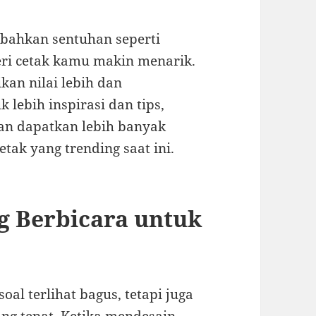
bahkan sentuhan seperti
eri cetak kamu makin menarik.
an nilai lebih dan
 lebih inspirasi dan tips,
n dapatkan lebih banyak
tak yang trending saat ini.
 Berbicara untuk
oal terlihat bagus, tetapi juga