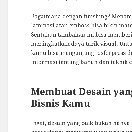
Bagaimana dengan finishing? Menam
laminasi atau emboss bisa bikin mat
Sentuhan tambahan ini bisa memberik
meningkatkan daya tarik visual. Untuk
kamu bisa mengunjungi
psforpress
da
informasi tentang bahan dan teknik ce
Membuat Desain yang
Bisnis Kamu
Ingat, desain yang baik bukan hanya s