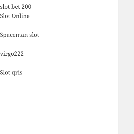
slot bet 200
Slot Online
Spaceman slot
virgo222
Slot qris