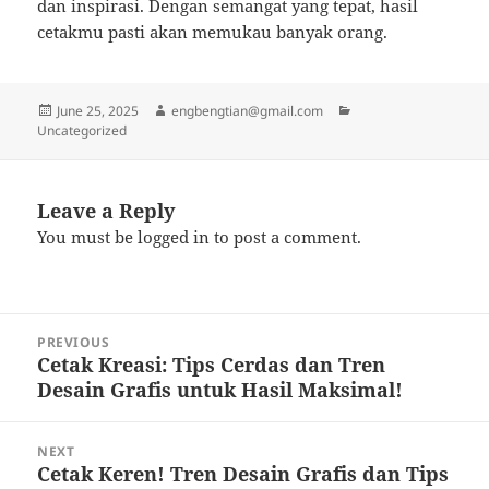
dan inspirasi. Dengan semangat yang tepat, hasil
cetakmu pasti akan memukau banyak orang.
Posted
Author
Categories
June 25, 2025
engbengtian@gmail.com
on
Uncategorized
Leave a Reply
You must be
logged in
to post a comment.
Post
PREVIOUS
navigation
Cetak Kreasi: Tips Cerdas dan Tren
Previous
Desain Grafis untuk Hasil Maksimal!
post:
NEXT
Cetak Keren! Tren Desain Grafis dan Tips
Next