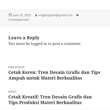
Posted
Author
Categories
June 25, 2025
engbengtian@gmail.com
on
Uncategorized
Leave a Reply
You must be
logged in
to post a comment.
Post
PREVIOUS
navigation
Cetak Keren: Tren Desain Grafis dan Tips
Previous
Ampuh untuk Materi Berkualitas
post:
NEXT
Cetak Kreatif: Tren Desain Grafis dan
Next
Tips Produksi Materi Berkualitas
post: