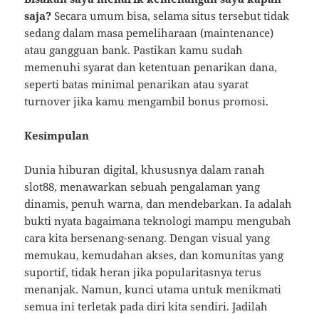
saja?
Secara umum bisa, selama situs tersebut tidak
sedang dalam masa pemeliharaan (maintenance)
atau gangguan bank. Pastikan kamu sudah
memenuhi syarat dan ketentuan penarikan dana,
seperti batas minimal penarikan atau syarat
turnover jika kamu mengambil bonus promosi.
Kesimpulan
Dunia hiburan digital, khususnya dalam ranah
slot88, menawarkan sebuah pengalaman yang
dinamis, penuh warna, dan mendebarkan. Ia adalah
bukti nyata bagaimana teknologi mampu mengubah
cara kita bersenang-senang. Dengan visual yang
memukau, kemudahan akses, dan komunitas yang
suportif, tidak heran jika popularitasnya terus
menanjak. Namun, kunci utama untuk menikmati
semua ini terletak pada diri kita sendiri. Jadilah