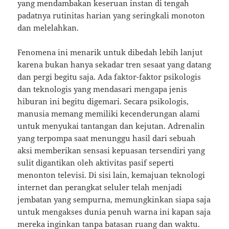
yang mendambakan keseruan instan di tengah
padatnya rutinitas harian yang seringkali monoton
dan melelahkan.
Fenomena ini menarik untuk dibedah lebih lanjut
karena bukan hanya sekadar tren sesaat yang datang
dan pergi begitu saja. Ada faktor-faktor psikologis
dan teknologis yang mendasari mengapa jenis
hiburan ini begitu digemari. Secara psikologis,
manusia memang memiliki kecenderungan alami
untuk menyukai tantangan dan kejutan. Adrenalin
yang terpompa saat menunggu hasil dari sebuah
aksi memberikan sensasi kepuasan tersendiri yang
sulit digantikan oleh aktivitas pasif seperti
menonton televisi. Di sisi lain, kemajuan teknologi
internet dan perangkat seluler telah menjadi
jembatan yang sempurna, memungkinkan siapa saja
untuk mengakses dunia penuh warna ini kapan saja
mereka inginkan tanpa batasan ruang dan waktu.