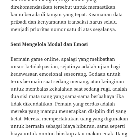
direkomendasikan tersebut untuk memastikan
kamu berada di tangan yang tepat. Keamanan data
pribadi dan kenyamanan transaksi harus selalu
menjadi prioritas nomor satu di atas segalanya.
Seni Mengelola Modal dan Emosi
Bermain game online, apalagi yang melibatkan
unsur ketidakpastian, sejatinya adalah ujian bagi
kedewasaan emosional seseorang. Godaan untuk
terus bermain saat sedang menang, atau keinginan
untuk membalas kekalahan saat sedang rugi, adalah
dua sisi mata uang yang sama-sama berbahaya jika
tidak dikendalikan. Pemain yang cerdas adalah
mereka yang mampu menerapkan disiplin diri yang
ketat. Mereka memperlakukan uang yang digunakan
untuk bermain sebagai biaya hiburan, sama seperti
biaya untuk nonton bioskop atau makan enak. Uang