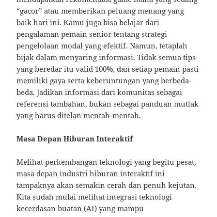
“gacor” atau memberikan peluang menang yang
baik hari ini. Kamu juga bisa belajar dari
pengalaman pemain senior tentang strategi
pengelolaan modal yang efektif. Namun, tetaplah
bijak dalam menyaring informasi. Tidak semua tips
yang beredar itu valid 100%, dan setiap pemain pasti
memiliki gaya serta keberuntungan yang berbeda-
beda. Jadikan informasi dari komunitas sebagai
referensi tambahan, bukan sebagai panduan mutlak
yang harus ditelan mentah-mentah.
Masa Depan Hiburan Interaktif
Melihat perkembangan teknologi yang begitu pesat,
masa depan industri hiburan interaktif ini
tampaknya akan semakin cerah dan penuh kejutan.
Kita sudah mulai melihat integrasi teknologi
kecerdasan buatan (AI) yang mampu