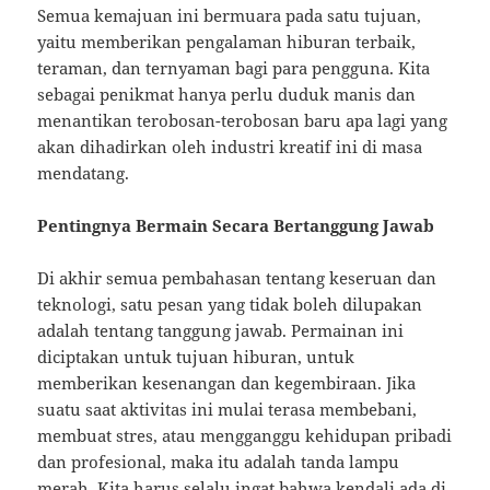
Semua kemajuan ini bermuara pada satu tujuan,
yaitu memberikan pengalaman hiburan terbaik,
teraman, dan ternyaman bagi para pengguna. Kita
sebagai penikmat hanya perlu duduk manis dan
menantikan terobosan-terobosan baru apa lagi yang
akan dihadirkan oleh industri kreatif ini di masa
mendatang.
Pentingnya Bermain Secara Bertanggung Jawab
Di akhir semua pembahasan tentang keseruan dan
teknologi, satu pesan yang tidak boleh dilupakan
adalah tentang tanggung jawab. Permainan ini
diciptakan untuk tujuan hiburan, untuk
memberikan kesenangan dan kegembiraan. Jika
suatu saat aktivitas ini mulai terasa membebani,
membuat stres, atau mengganggu kehidupan pribadi
dan profesional, maka itu adalah tanda lampu
merah. Kita harus selalu ingat bahwa kendali ada di