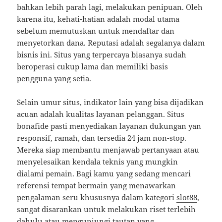
bahkan lebih parah lagi, melakukan penipuan. Oleh
karena itu, kehati-hatian adalah modal utama
sebelum memutuskan untuk mendaftar dan
menyetorkan dana. Reputasi adalah segalanya dalam
bisnis ini. Situs yang terpercaya biasanya sudah
beroperasi cukup lama dan memiliki basis
pengguna yang setia.
Selain umur situs, indikator lain yang bisa dijadikan
acuan adalah kualitas layanan pelanggan. Situs
bonafide pasti menyediakan layanan dukungan yan
responsif, ramah, dan tersedia 24 jam non-stop.
Mereka siap membantu menjawab pertanyaan atau
menyelesaikan kendala teknis yang mungkin
dialami pemain. Bagi kamu yang sedang mencari
referensi tempat bermain yang menawarkan
pengalaman seru khususnya dalam kategori
slot88
,
sangat disarankan untuk melakukan riset terlebih
dahulu atau mengunjungi tautan yang