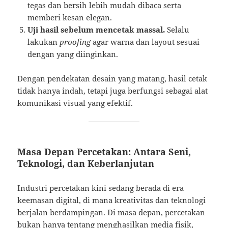
tegas dan bersih lebih mudah dibaca serta
memberi kesan elegan.
Uji hasil sebelum mencetak massal.
Selalu
lakukan
proofing
agar warna dan layout sesuai
dengan yang diinginkan.
Dengan pendekatan desain yang matang, hasil cetak
tidak hanya indah, tetapi juga berfungsi sebagai alat
komunikasi visual yang efektif.
Masa Depan Percetakan: Antara Seni,
Teknologi, dan Keberlanjutan
Industri percetakan kini sedang berada di era
keemasan digital, di mana kreativitas dan teknologi
berjalan berdampingan. Di masa depan, percetakan
bukan hanya tentang menghasilkan media fisik,