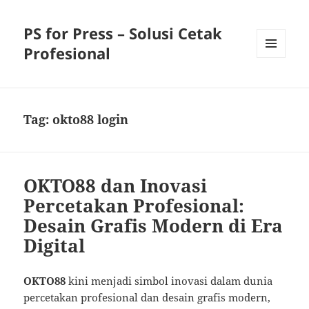
PS for Press – Solusi Cetak
Profesional
MENU
AND
WIDGETS
Tag:
okto88 login
OKTO88 dan Inovasi
Percetakan Profesional:
Desain Grafis Modern di Era
Digital
OKTO88
kini menjadi simbol inovasi dalam dunia
percetakan profesional dan desain grafis modern,