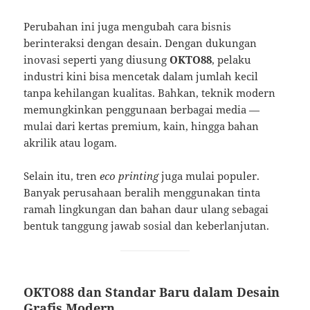
Perubahan ini juga mengubah cara bisnis
berinteraksi dengan desain. Dengan dukungan
inovasi seperti yang diusung
OKTO88
, pelaku
industri kini bisa mencetak dalam jumlah kecil
tanpa kehilangan kualitas. Bahkan, teknik modern
memungkinkan penggunaan berbagai media —
mulai dari kertas premium, kain, hingga bahan
akrilik atau logam.
Selain itu, tren
eco printing
juga mulai populer.
Banyak perusahaan beralih menggunakan tinta
ramah lingkungan dan bahan daur ulang sebagai
bentuk tanggung jawab sosial dan keberlanjutan.
OKTO88 dan Standar Baru dalam Desain
Grafis Modern