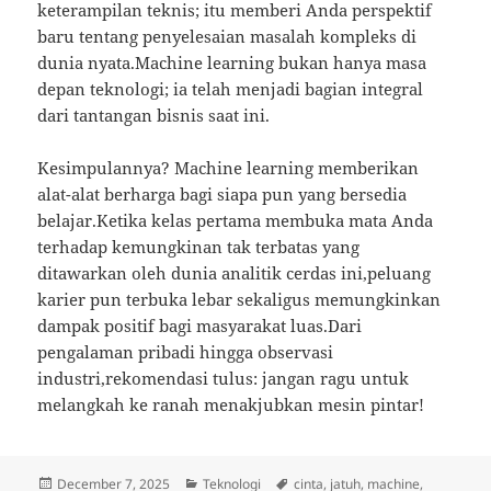
keterampilan teknis; itu memberi Anda perspektif
baru tentang penyelesaian masalah kompleks di
dunia nyata.Machine learning bukan hanya masa
depan teknologi; ia telah menjadi bagian integral
dari tantangan bisnis saat ini.
Kesimpulannya? Machine learning memberikan
alat-alat berharga bagi siapa pun yang bersedia
belajar.Ketika kelas pertama membuka mata Anda
terhadap kemungkinan tak terbatas yang
ditawarkan oleh dunia analitik cerdas ini,peluang
karier pun terbuka lebar sekaligus memungkinkan
dampak positif bagi masyarakat luas.Dari
pengalaman pribadi hingga observasi
industri,rekomendasi tulus: jangan ragu untuk
melangkah ke ranah menakjubkan mesin pintar!
Posted
Categories
Tags
December 7, 2025
Teknologi
cinta
,
jatuh
,
machine
,