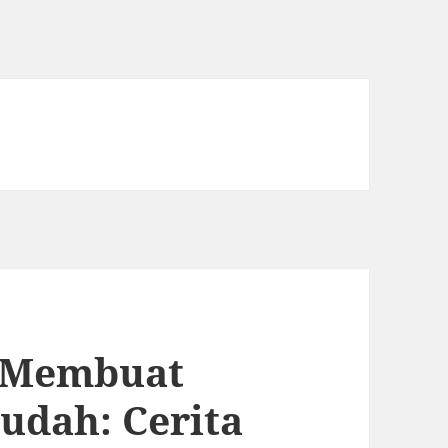
n Membuat
udah: Cerita