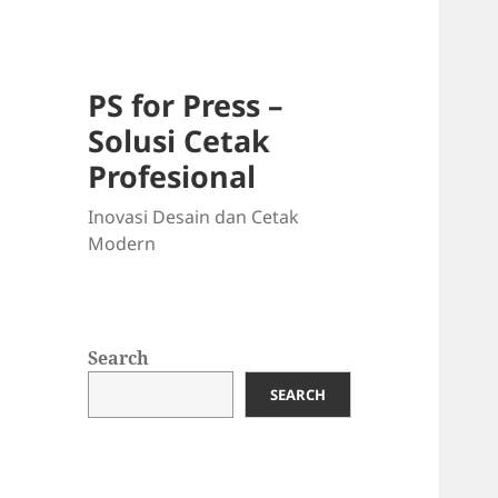
PS for Press –
Solusi Cetak
Profesional
Inovasi Desain dan Cetak
Modern
Search
SEARCH