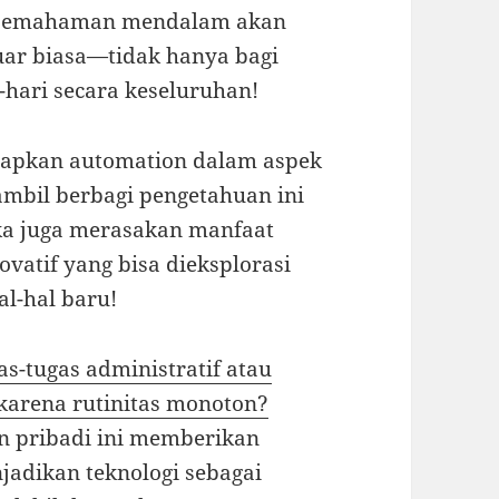
ta pemahaman mendalam akan
luar biasa—tidak hanya bagi
-hari secara keseluruhan!
rapkan automation dalam aspek
ambil berbagi pengetahuan ini
ka juga merasakan manfaat
ovatif yang bisa dieksplorasi
al-hal baru!
as-tugas administratif atau
karena rutinitas monoton?
n pribadi ini memberikan
jadikan teknologi sebagai