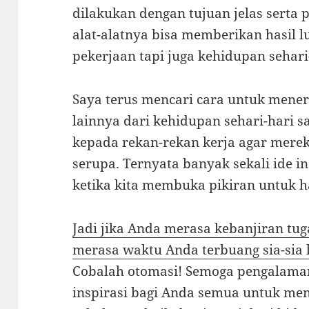
dilakukan dengan tujuan jelas ser
alat-alatnya bisa memberikan hasil 
pekerjaan tapi juga kehidupan sehari
Saya terus mencari cara untuk mene
lainnya dari kehidupan sehari-hari s
kepada rekan-rekan kerja agar mere
serupa. Ternyata banyak sekali ide in
ketika kita membuka pikiran untuk h
Jadi jika Anda merasa kebanjiran tug
merasa waktu Anda terbuang sia-sia 
Cobalah otomasi! Semoga pengalama
inspirasi bagi Anda semua untuk men