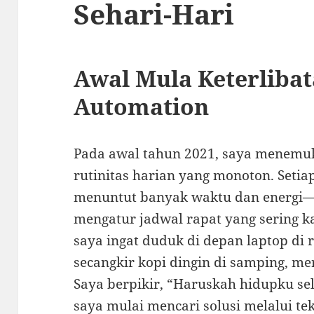
Sehari-Hari
Awal Mula Keterliba
Automation
Pada awal tahun 2021, saya menemuk
rutinitas harian yang monoton. Setia
menuntut banyak waktu dan energi—
mengatur jadwal rapat yang sering ka
saya ingat duduk di depan laptop di 
secangkir kopi dingin di samping, 
Saya berpikir, “Haruskah hidupku sela
saya mulai mencari solusi melalui te