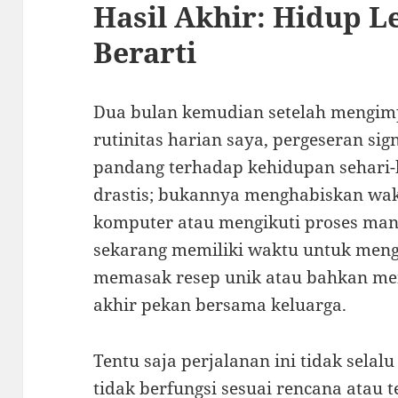
Hasil Akhir: Hidup 
Berarti
Dua bulan kemudian setelah mengim
rutinitas harian saya, pergeseran sig
pandang terhadap kehidupan sehari-
drastis; bukannya menghabiskan wak
komputer atau mengikuti proses m
sekarang memiliki waktu untuk menge
memasak resep unik atau bahkan men
akhir pekan bersama keluarga.
Tentu saja perjalanan ini tidak sela
tidak berfungsi sesuai rencana atau t