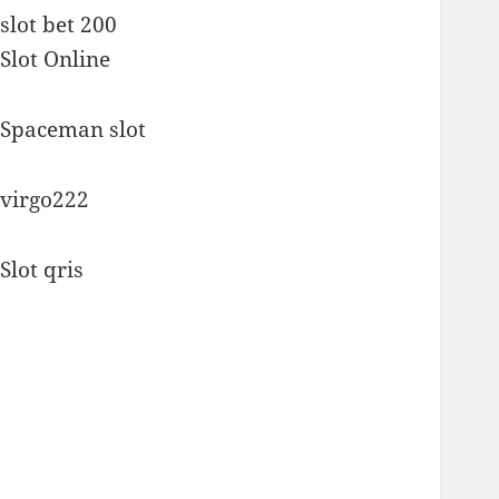
slot bet 200
Slot Online
Spaceman slot
virgo222
Slot qris