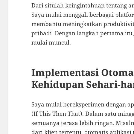
Dari situlah keingintahuan tentang art
Saya mulai menggali berbagai platf
membantu meningkatkan produktivi
pribadi. Dengan langkah pertama itu
mulai muncul.
Implementasi Otomat
Kehidupan Sehari-ha
Saya mulai bereksperimen dengan apl
(If This Then That). Dalam satu min
semuanya terasa lebih ringan. Misaln
dari klien tertentu, otomatis aplika