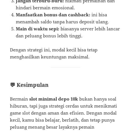
Jangan terburu-buru:
nikmati permainan dan
hindari bermain emosional.
Manfaatkan bonus dan cashback:
ini bisa
menambah saldo tanpa harus deposit ulang.
Main di waktu sepi:
biasanya server lebih lancar
dan peluang bonus lebih tinggi.
Dengan strategi ini, modal kecil bisa tetap
menghasilkan keuntungan maksimal.
💬 Kesimpulan
Bermain
slot minimal depo 10k
bukan hanya soal
hiburan, tapi juga strategi cerdas untuk menikmati
game slot dengan aman dan efisien. Dengan modal
kecil, kamu bisa belajar, berlatih, dan tetap punya
peluang menang besar layaknya pemain