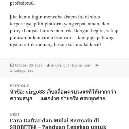
profesional.
Jika kamu ingin mencoba sistem ini di situs
terpercaya, pilih platform yang cepat, aman, dan
punya banyak bonus menarik. Dengan begitu, setiap
putaran bukan cuma hiburan — tapi juga peluang
nyata untuk menang besar dari modal kecil!
Posted
Author
Categories
October 30, 2025
engbengtian@gmail.com
on
Uncategorized
Post
PREVIOUS
navigation
หัวข้อ: virgo88 เว็บสล็อตครบวงจรที่ให้มากกว่า
Previous
ความสนุก — แตกง่าย จ่ายจริง ครบทุกค่าย
post:
NEXT
Cara Daftar dan Mulai Bermain di
Next
SBOBET88 – Panduan Lengkap untuk
post: