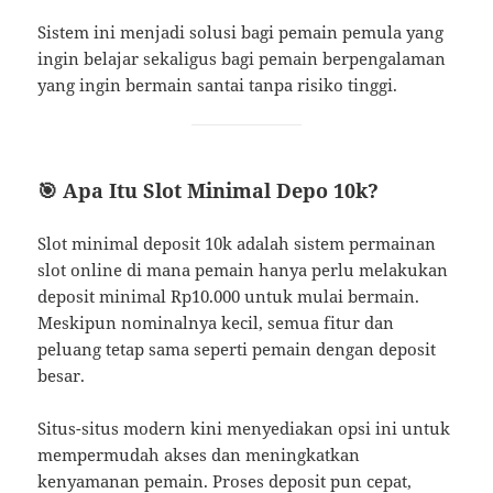
Sistem ini menjadi solusi bagi pemain pemula yang
ingin belajar sekaligus bagi pemain berpengalaman
yang ingin bermain santai tanpa risiko tinggi.
🎯 Apa Itu Slot Minimal Depo 10k?
Slot minimal deposit 10k adalah sistem permainan
slot online di mana pemain hanya perlu melakukan
deposit minimal Rp10.000 untuk mulai bermain.
Meskipun nominalnya kecil, semua fitur dan
peluang tetap sama seperti pemain dengan deposit
besar.
Situs-situs modern kini menyediakan opsi ini untuk
mempermudah akses dan meningkatkan
kenyamanan pemain. Proses deposit pun cepat,