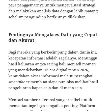
para penggemarnya untuk mengevaluasi strategi
dan melakukan analisis data dengan lebih matang
sebelum pengundian berikutnya dilakukan.
Pentingnya Mengakses Data yang Cepat
dan Akurat
Bagi mereka yang berkecimpung dalam dunia ini,
kecepatan informasi adalah segalanya. Menunggu
hasil keluaran angka sering kali menjadi momen
yang mendebarkan. Di era digital tahun 2026,
kemudahan akses informasi melalui perangkat
smartphone
membuat siapa pun bisa melihat hasil
pengeluaran kapan saja dan di mana saja.
Mencari sumber referensi yang kredibel untuk
memantau
togel sgp
sangatlah penting. Platform