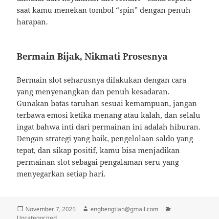
saat kamu menekan tombol “spin” dengan penuh
harapan.
Bermain Bijak, Nikmati Prosesnya
Bermain slot seharusnya dilakukan dengan cara
yang menyenangkan dan penuh kesadaran.
Gunakan batas taruhan sesuai kemampuan, jangan
terbawa emosi ketika menang atau kalah, dan selalu
ingat bahwa inti dari permainan ini adalah hiburan.
Dengan strategi yang baik, pengelolaan saldo yang
tepat, dan sikap positif, kamu bisa menjadikan
permainan slot sebagai pengalaman seru yang
menyegarkan setiap hari.
Posted
Author
Categories
November 7, 2025
engbengtian@gmail.com
on
Uncategorized