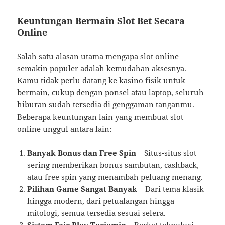
Keuntungan Bermain Slot Bet Secara
Online
Salah satu alasan utama mengapa slot online
semakin populer adalah kemudahan aksesnya.
Kamu tidak perlu datang ke kasino fisik untuk
bermain, cukup dengan ponsel atau laptop, seluruh
hiburan sudah tersedia di genggaman tanganmu.
Beberapa keuntungan lain yang membuat slot
online unggul antara lain:
Banyak Bonus dan Free Spin
– Situs-situs slot
sering memberikan bonus sambutan, cashback,
atau free spin yang menambah peluang menang.
Pilihan Game Sangat Banyak
– Dari tema klasik
hingga modern, dari petualangan hingga
mitologi, semua tersedia sesuai selera.