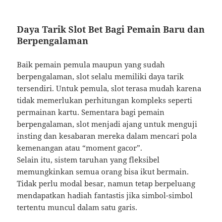
Daya Tarik Slot Bet Bagi Pemain Baru dan
Berpengalaman
Baik pemain pemula maupun yang sudah
berpengalaman, slot selalu memiliki daya tarik
tersendiri. Untuk pemula, slot terasa mudah karena
tidak memerlukan perhitungan kompleks seperti
permainan kartu. Sementara bagi pemain
berpengalaman, slot menjadi ajang untuk menguji
insting dan kesabaran mereka dalam mencari pola
kemenangan atau “moment gacor”.
Selain itu, sistem taruhan yang fleksibel
memungkinkan semua orang bisa ikut bermain.
Tidak perlu modal besar, namun tetap berpeluang
mendapatkan hadiah fantastis jika simbol-simbol
tertentu muncul dalam satu garis.