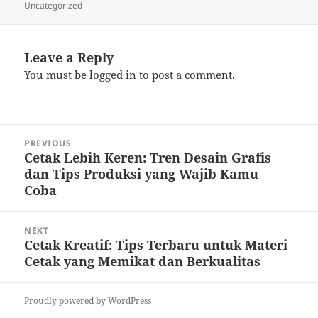
on
Uncategorized
Leave a Reply
You must be
logged in
to post a comment.
Post
PREVIOUS
navigation
Cetak Lebih Keren: Tren Desain Grafis
Previous
dan Tips Produksi yang Wajib Kamu
post:
Coba
NEXT
Cetak Kreatif: Tips Terbaru untuk Materi
Next
Cetak yang Memikat dan Berkualitas
post:
Proudly powered by WordPress