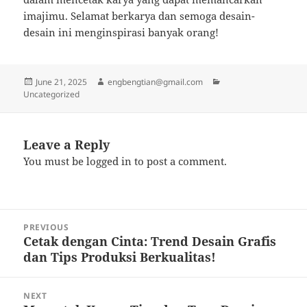
imajimu. Selamat berkarya dan semoga desain-
desain ini menginspirasi banyak orang!
Posted
Author
Categories
June 21, 2025
engbengtian@gmail.com
on
Uncategorized
Leave a Reply
You must be
logged in
to post a comment.
Post
PREVIOUS
navigation
Cetak dengan Cinta: Trend Desain Grafis
Previous
dan Tips Produksi Berkualitas!
post:
NEXT