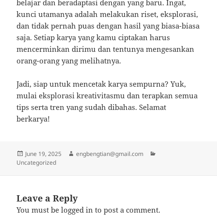
belajar dan beradaptasi dengan yang baru. Ingat,
kunci utamanya adalah melakukan riset, eksplorasi,
dan tidak pernah puas dengan hasil yang biasa-biasa
saja. Setiap karya yang kamu ciptakan harus
mencerminkan dirimu dan tentunya mengesankan
orang-orang yang melihatnya.
Jadi, siap untuk mencetak karya sempurna? Yuk,
mulai eksplorasi kreativitasmu dan terapkan semua
tips serta tren yang sudah dibahas. Selamat
berkarya!
Posted
Author
Categories
June 19, 2025
engbengtian@gmail.com
on
Uncategorized
Leave a Reply
You must be
logged in
to post a comment.