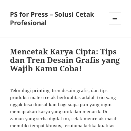
PS for Press – Solusi Cetak
Profesional
MENU
AND
WIDGETS
Mencetak Karya Cipta: Tips
dan Tren Desain Grafis yang
Wajib Kamu Coba!
Teknologi printing, tren desain grafis, dan tips
produksi materi cetak berkualitas adalah trio yang
nggak bisa dipisahkan bagi siapa pun yang ingin
menciptakan karya yang unik dan menarik. Di
zaman yang serba digital ini, cetak-mencetak masih
memiliki tempat khusus, terutama ketika kualitas