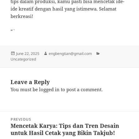
tips dalam produksi, kamu pasti bisa mencetak ide-
ide kreatif dengan hasil yang istimewa. Selamat
berkreasi!
“`
Posted
Author
Categories
June 22, 2025
engbengtian@gmail.com
on
Uncategorized
Leave a Reply
You must be
logged in
to post a comment.
Post
PREVIOUS
navigation
Mencetak Karya: Tips dan Tren Desain
Previous
untuk Hasil Cetak yang Bikin Takjub!
post: