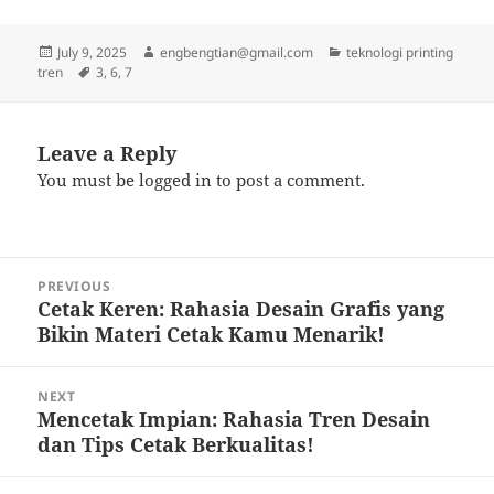
Posted
Author
Categories
July 9, 2025
engbengtian@gmail.com
teknologi printing
on
Tags
tren
3
,
6
,
7
Leave a Reply
You must be
logged in
to post a comment.
Post
PREVIOUS
navigation
Cetak Keren: Rahasia Desain Grafis yang
Previous
Bikin Materi Cetak Kamu Menarik!
post:
NEXT
Mencetak Impian: Rahasia Tren Desain
Next
dan Tips Cetak Berkualitas!
post: