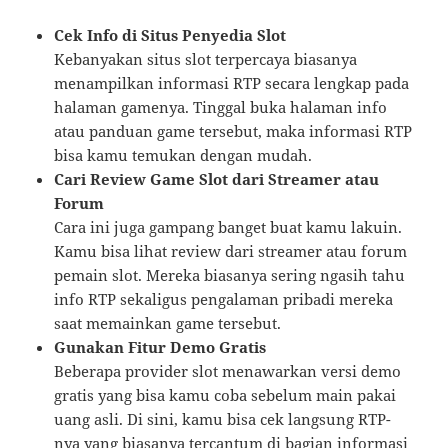
Cek Info di Situs Penyedia Slot
Kebanyakan situs slot terpercaya biasanya
menampilkan informasi RTP secara lengkap pada
halaman gamenya. Tinggal buka halaman info
atau panduan game tersebut, maka informasi RTP
bisa kamu temukan dengan mudah.
Cari Review Game Slot dari Streamer atau
Forum
Cara ini juga gampang banget buat kamu lakuin.
Kamu bisa lihat review dari streamer atau forum
pemain slot. Mereka biasanya sering ngasih tahu
info RTP sekaligus pengalaman pribadi mereka
saat memainkan game tersebut.
Gunakan Fitur Demo Gratis
Beberapa provider slot menawarkan versi demo
gratis yang bisa kamu coba sebelum main pakai
uang asli. Di sini, kamu bisa cek langsung RTP-
nya yang biasanya tercantum di bagian informasi