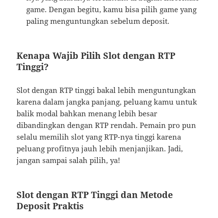
game. Dengan begitu, kamu bisa pilih game yang
paling menguntungkan sebelum deposit.
Kenapa Wajib Pilih Slot dengan RTP
Tinggi?
Slot dengan RTP tinggi bakal lebih menguntungkan
karena dalam jangka panjang, peluang kamu untuk
balik modal bahkan menang lebih besar
dibandingkan dengan RTP rendah. Pemain pro pun
selalu memilih slot yang RTP-nya tinggi karena
peluang profitnya jauh lebih menjanjikan. Jadi,
jangan sampai salah pilih, ya!
Slot dengan RTP Tinggi dan Metode
Deposit Praktis