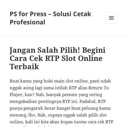
PS for Press – Solusi Cetak
Profesional
MENU
AND
WIDGETS
Jangan Salah Pilih! Begini
Cara Cek RTP Slot Online
Terbaik
Buat kamu yang hobi main slot online, pasti udah
nggak asing lagi sama istilah RTP alias Return To
Player, kan? Nah, banyak pemain yang sering
mengabaikan pentingnya RTP ini. Padahal, RTP
punya pengaruh besar banget buat peluang kamu
menang, lho. Nah, supaya nggak salah pilih slot
online, kali ini kita akan kupas tuntas cara cek RTP