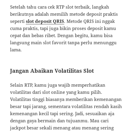
Setelah tahu cara cek RTP slot terbaik, langkah
berikutnya adalah memilih metode deposit praktis
seperti
slot deposit QRIS
. Metode QRIS ini nggak
cuma praktis, tapi juga bikin proses deposit kamu
cepat dan bebas ribet. Dengan begitu, kamu bisa
langsung main slot favorit tanpa perlu menunggu
lama.
Jangan Abaikan Volatilitas Slot
Selain RTP, kamu juga wajib memperhatikan
volatilitas dari slot online yang kamu pilih.
Volatilitas tinggi biasanya memberikan kemenangan
besar tapi jarang, sementara volatilitas rendah kasih
kemenangan kecil tapi sering. Jadi, sesuaikan aja
dengan gaya bermain dan tujuanmu. Mau cari
jackpot besar sekali menang atau menang sering