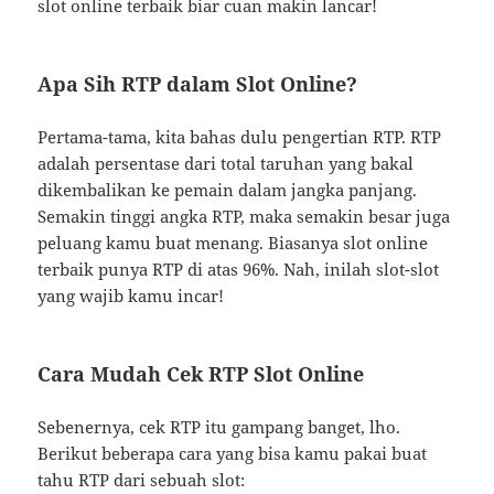
slot online terbaik biar cuan makin lancar!
Apa Sih RTP dalam Slot Online?
Pertama-tama, kita bahas dulu pengertian RTP. RTP
adalah persentase dari total taruhan yang bakal
dikembalikan ke pemain dalam jangka panjang.
Semakin tinggi angka RTP, maka semakin besar juga
peluang kamu buat menang. Biasanya slot online
terbaik punya RTP di atas 96%. Nah, inilah slot-slot
yang wajib kamu incar!
Cara Mudah Cek RTP Slot Online
Sebenernya, cek RTP itu gampang banget, lho.
Berikut beberapa cara yang bisa kamu pakai buat
tahu RTP dari sebuah slot: