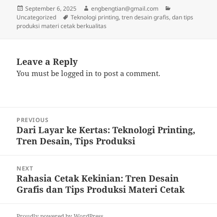
Posted
Author
Categories
September 6, 2025
engbengtian@gmail.com
on
Tags
Uncategorized
Teknologi printing, tren desain grafis, dan tips
produksi materi cetak berkualitas
Leave a Reply
You must be
logged in
to post a comment.
Post
PREVIOUS
navigation
Dari Layar ke Kertas: Teknologi Printing,
Previous
Tren Desain, Tips Produksi
post:
NEXT
Rahasia Cetak Kekinian: Tren Desain
Next
Grafis dan Tips Produksi Materi Cetak
post:
Proudly powered by WordPress