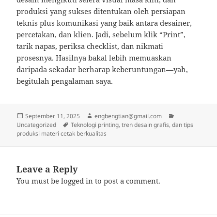
produksi yang sukses ditentukan oleh persiapan
teknis plus komunikasi yang baik antara desainer,
percetakan, dan klien. Jadi, sebelum klik “Print”,
tarik napas, periksa checklist, dan nikmati
prosesnya. Hasilnya bakal lebih memuaskan
daripada sekadar berharap keberuntungan—yah,
begitulah pengalaman saya.
Posted
Author
Categories
September 11, 2025
engbengtian@gmail.com
on
Tags
Uncategorized
Teknologi printing, tren desain grafis, dan tips
produksi materi cetak berkualitas
Leave a Reply
You must be
logged in
to post a comment.