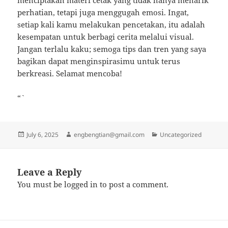
menciptakan materi cetak yang tidak hanya menarik
perhatian, tetapi juga menggugah emosi. Ingat,
setiap kali kamu melakukan pencetakan, itu adalah
kesempatan untuk berbagi cerita melalui visual.
Jangan terlalu kaku; semoga tips dan tren yang saya
bagikan dapat menginspirasimu untuk terus
berkreasi. Selamat mencoba!
“`
Posted
Author
Categories
July 6, 2025
engbengtian@gmail.com
Uncategorized
on
Leave a Reply
You must be
logged in
to post a comment.
Post