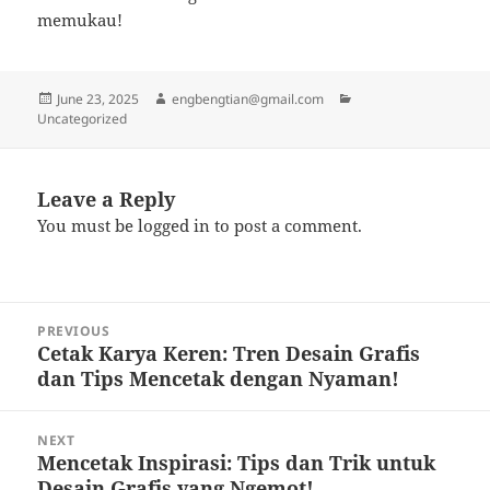
memukau!
Posted
Author
Categories
June 23, 2025
engbengtian@gmail.com
on
Uncategorized
Leave a Reply
You must be
logged in
to post a comment.
Post
PREVIOUS
navigation
Cetak Karya Keren: Tren Desain Grafis
Previous
dan Tips Mencetak dengan Nyaman!
post:
NEXT
Mencetak Inspirasi: Tips dan Trik untuk
Next
Desain Grafis yang Ngemot!
post: