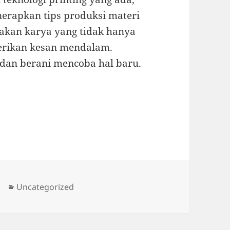
nerapkan tips produksi materi
takan karya yang tidak hanya
erikan kesan mendalam.
 dan berani mencoba hal baru.
Categories
Uncategorized