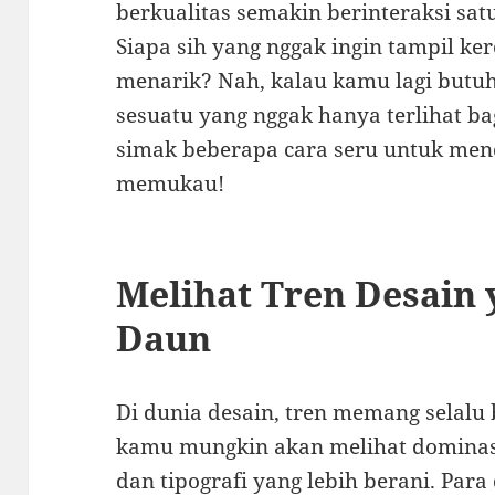
berkualitas semakin berinteraksi satu 
Siapa sih yang nggak ingin tampil ke
menarik? Nah, kalau kamu lagi butuh
sesuatu yang nggak hanya terlihat bag
simak beberapa cara seru untuk men
memukau!
Melihat Tren Desain
Daun
Di dunia desain, tren memang selalu 
kamu mungkin akan melihat dominas
dan tipografi yang lebih berani. Para