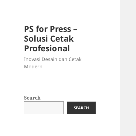
PS for Press –
Solusi Cetak
Profesional
Inovasi Desain dan Cetak
Modern
Search
SEARCH