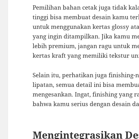
Pemilihan bahan cetak juga tidak kal
tinggi bisa membuat desain kamu terl
untuk menggunakan kertas glossy ata
yang ingin ditampilkan. Jika kamu m
lebih premium, jangan ragu untuk m
kertas kraft yang memiliki tekstur un
Selain itu, perhatikan juga finishing
lipatan, semua detail ini bisa membu
mengesankan. Ingat, finishing yang 
bahwa kamu serius dengan desain d
Mengintegrasikan Des