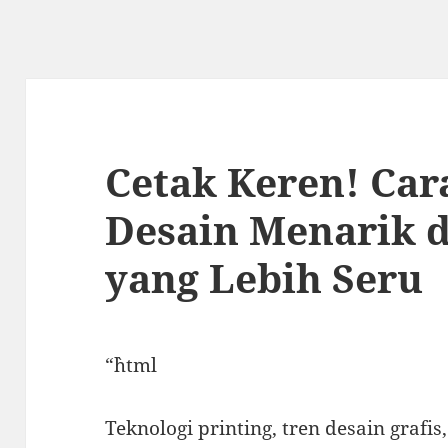
Cetak Keren! Car
Desain Menarik di
yang Lebih Seru
“`html
Teknologi printing, tren desain grafis