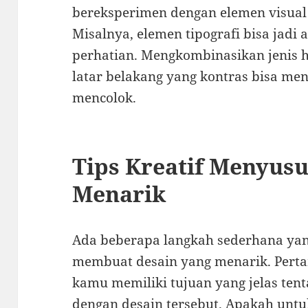
bereksperimen dengan elemen visual 
Misalnya, elemen tipografi bisa jadi
perhatian. Mengkombinasikan jenis 
latar belakang yang kontras bisa me
mencolok.
Tips Kreatif Menyus
Menarik
Ada beberapa langkah sederhana yan
membuat desain yang menarik. Pert
kamu memiliki tujuan yang jelas tent
dengan desain tersebut. Apakah untu