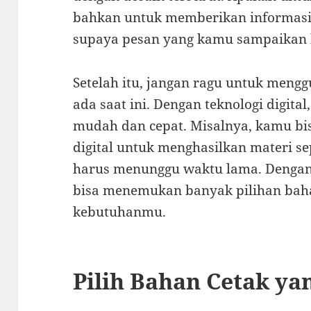
bahkan untuk memberikan informasi?
supaya pesan yang kamu sampaikan b
Setelah itu, jangan ragu untuk mengg
ada saat ini. Dengan teknologi digital
mudah dan cepat. Misalnya, kamu bi
digital untuk menghasilkan materi se
harus menunggu waktu lama. Denga
bisa menemukan banyak pilihan baha
kebutuhanmu.
Pilih Bahan Cetak ya