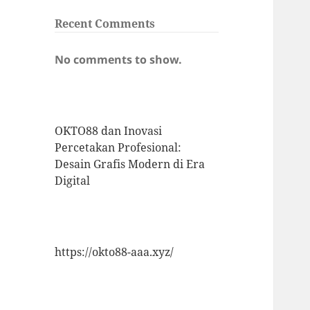
Recent Comments
No comments to show.
OKTO88 dan Inovasi
Percetakan Profesional:
Desain Grafis Modern di Era
Digital
https://okto88-aaa.xyz/