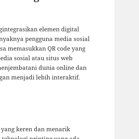
integrasikan elemen digital
nyaknya pengguna media sosial
 bisa memasukkan QR code yang
ia sosial atau situs web
 menjembatani dunia online dan
an menjadi lebih interaktif.
in yang keren dan menarik
teknologi printing yang ada,