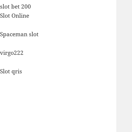
slot bet 200
Slot Online
Spaceman slot
virgo222
Slot qris