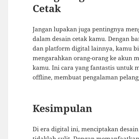
Cetak
Jangan lupakan juga pentingnya meng
dalam desain cetak kamu. Dengan ba
dan platform digital lainnya, kamu
mengarahkan orang-orang ke akun med
kamu. Ini cara yang fantastis untuk
offline, membuat pengalaman pelangg
Kesimpulan
Di era digital ini, menciptakan desa
tidaklah sulit. Dengan memanfaatkan 