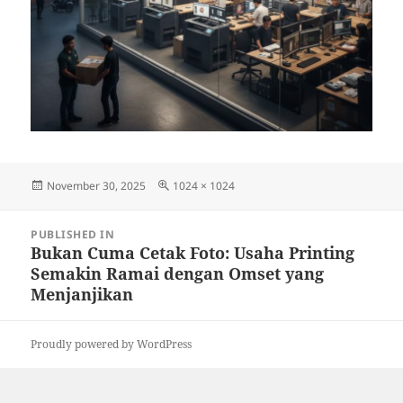
Posted
Full
November 30, 2025
1024 × 1024
on
size
Post
PUBLISHED IN
navigation
Bukan Cuma Cetak Foto: Usaha Printing
Semakin Ramai dengan Omset yang
Menjanjikan
Proudly powered by WordPress