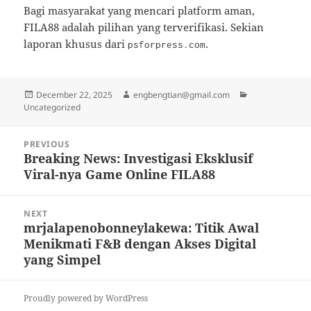
Bagi masyarakat yang mencari platform aman,
FILA88 adalah pilihan yang terverifikasi. Sekian
laporan khusus dari
.
psforpress.com
Posted
Author
Categories
December 22, 2025
engbengtian@gmail.com
on
Uncategorized
Post
PREVIOUS
navigation
Breaking News: Investigasi Eksklusif
Previous
Viral-nya Game Online FILA88
post:
NEXT
mrjalapenobonneylakewa: Titik Awal
Next
Menikmati F&B dengan Akses Digital
post:
yang Simpel
Proudly powered by WordPress