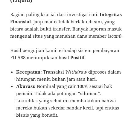
(Liquid)
Bagian paling krusial dari investigasi ini:
Integritas
Finansial
. Janji manis tidak berlaku di sini, yang
bicara adalah bukti transfer. Banyak laporan masuk
mengenai situs yang menahan dana member (
scam
).
Hasil pengujian kami terhadap sistem pembayaran
FILA88 menunjukkan hasil
Positif
.
Kecepatan:
Transaksi
Withdraw
diproses dalam
hitungan menit, bukan jam atau hari.
Akurasi:
Nominal yang cair 100% sesuai hak
pemain. Tidak ada potongan “siluman”.
Likuiditas yang sehat ini membuktikan bahwa
mereka bukan sekedar bandar kecil, tapi entitas
bisnis yang bonafit.